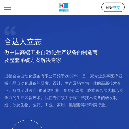
专注于中空纤维膜纺丝及膜产品封装
中文
EN
/
生产线
提升医疗设备制造技术，为人类健康贡献价值
合达人立志
做中国高端工业自动化生产设备的制造商

及整套系统方案解决专家
成都合达自动化设备有限公司始于2007年，是一家专业从事医疗器
械产品自动化设备的研发、设计、生产及销售为一体的高新技术企
业。形成了以医疗: 血液透析器、血浆分离器、膜式氧合器为核心竞
争力的生产装备技术。我们专门致力于膜工艺技术装备的研发制
造，涉及生物、医药、工业、家用、氢能源等特种膜行业。